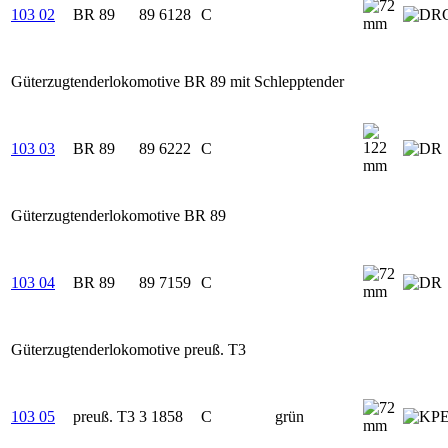
103 02
BR 89
89 6128
C
Güterzugtenderlokomotive BR 89 mit Schlepptender
103 03
BR 89
89 6222
C
Güterzugtenderlokomotive BR 89
103 04
BR 89
89 7159
C
Güterzugtenderlokomotive preuß. T3
103 05
preuß. T3
3 1858
C
grün