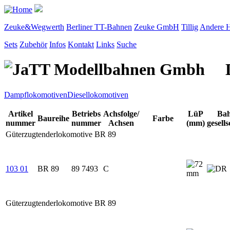
Zeuke&Wegwerth
Berliner TT-Bahnen
Zeuke GmbH
Tillig
Andere H
Sets
Zubehör
Infos
Kontakt
Links
Suche
Dampflokomotiven
Diesellokomotiven
Artikel
Betriebs
Achsfolge/
LüP
Ba
Baureihe
Farbe
nummer
nummer
Achsen
(mm)
gesells
Güterzugtenderlokomotive BR 89
103 01
BR 89
89 7493
C
Güterzugtenderlokomotive BR 89